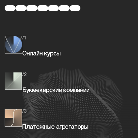
/1
Онлайн курсы
/2
Букмекерские компании
/3
Платежные агрегаторы