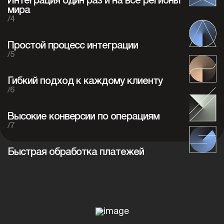
Интеграция один раз и на все регионы
мира
/4
Простой процесс интеграции
/5
Гибкий подход к каждому клиенту
/6
Высокие конверсии по операциям
/7
Быстрая обработка платежей