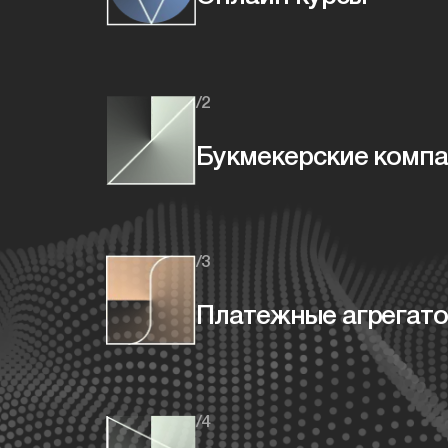
/2
Букмекерские комп
/3
Платежные агрегат
/4