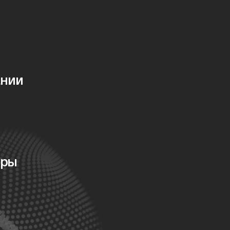
ании
оры