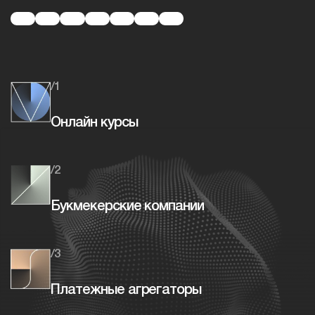
/1
Онлайн курсы
/2
Букмекерские компании
/3
Платежные агрегаторы