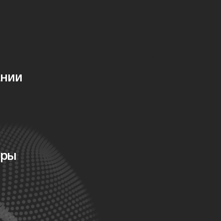
ании
оры