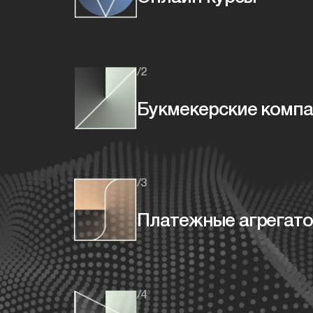
/2
Букмекерские комп
/3
Платежные агрегат
/4