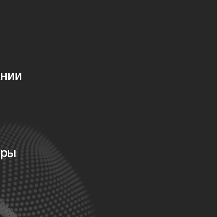
ании
оры