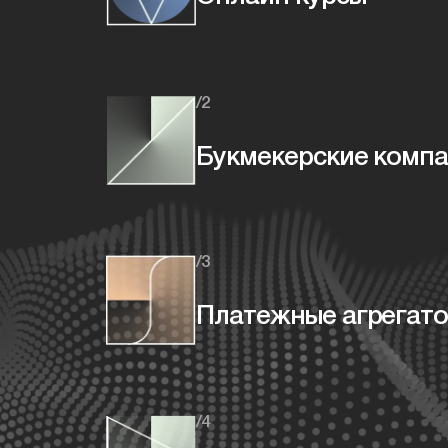
/2
Букмекерские комп
/3
Платежные агрегат
/4