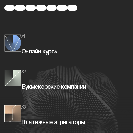
/1
Онлайн курсы
/2
Букмекерские компании
/3
Платежные агрегаторы