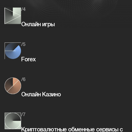
/4
Онлайн игры
/5
Forex
/6
Онлайн Казино
/7
Криптовалютные обменные сервисы с