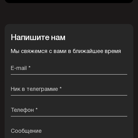
Напишите нам
Мы свяжемся с вами в ближайшее время