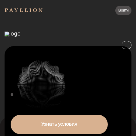
Войти
Узнать условия