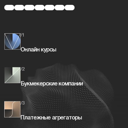
/1
Онлайн курсы
/2
Букмекерские компании
/3
Платежные агрегаторы