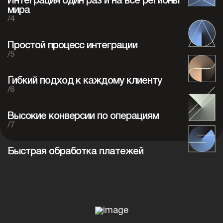
Интеграция один раз и на все регионы
мира
/4
Простой процесс интеграции
/5
Гибкий подход к каждому клиенту
/6
Высокие конверсии по операциям
/7
Быстрая обработка платежей