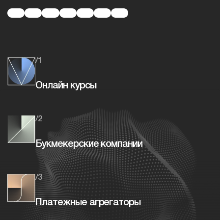
/1
Онлайн курсы
/2
Букмекерские компании
/3
Платежные агрегаторы