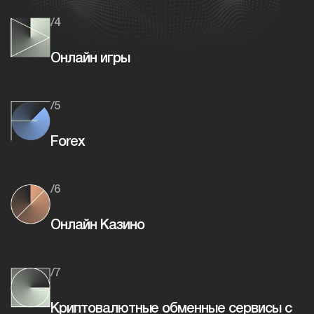
/4
Онлайн игры
/5
Forex
/6
Онлайн Казино
/7
Криптовалютные обменные сервисы с