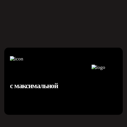
/8
E commerce. Онлайн магазины.
с максимальной