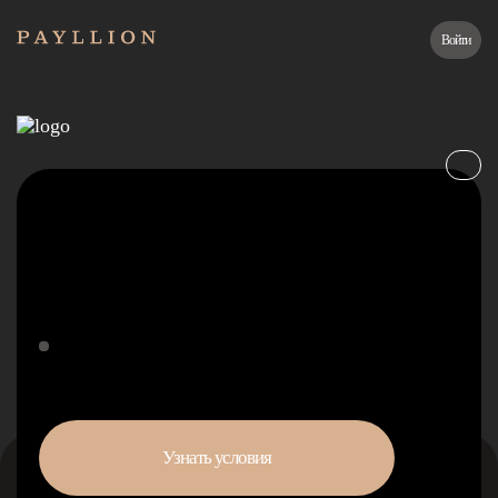
Войти
Узнать условия