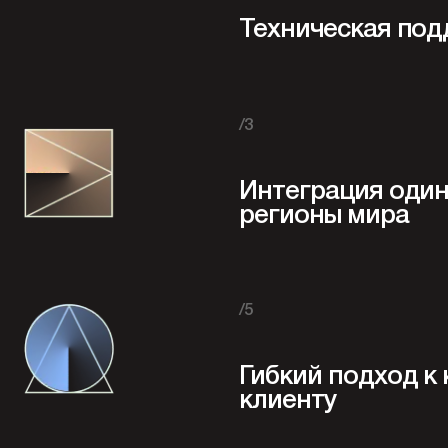
Техническая под
/3
Интеграция один 
регионы мира
/5
Гибкий подход к
клиенту