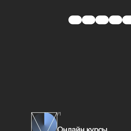
/1
Онлайн курсы