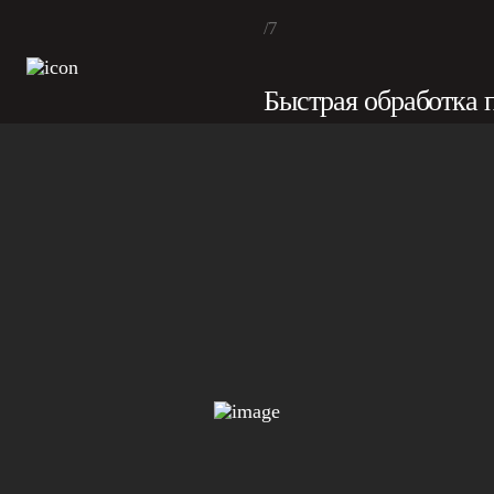
/7
Быстрая обработка 