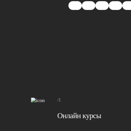
/1
Онлайн курсы