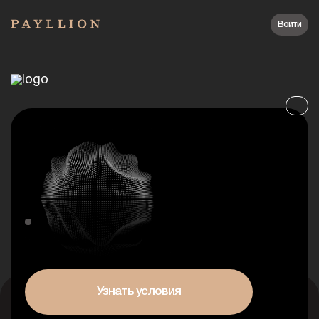
Войти
Узнать условия