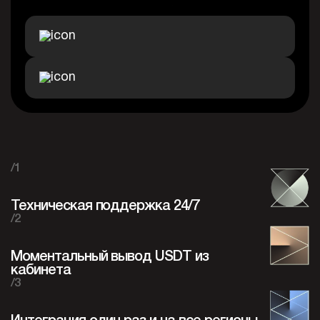
/1
Техническая поддержка 24/7
/2
Моментальный вывод USDT из
кабинета
/3