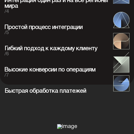
Интеграция один раз и на все регионы
мира
/4
Простой процесс интеграции
/5
Гибкий подход к каждому клиенту
/6
Высокие конверсии по операциям
/7
Быстрая обработка платежей