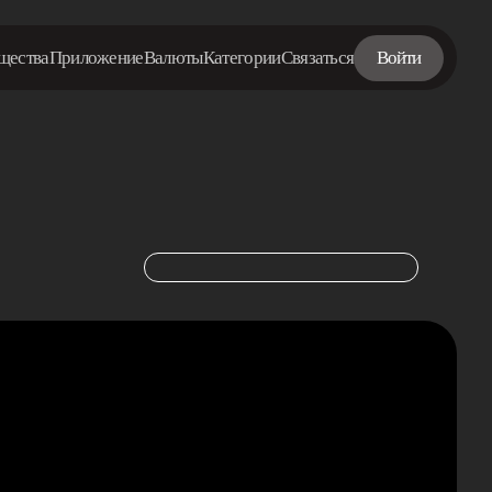
щества
Приложение
Валюты
Категории
Связаться
Войти