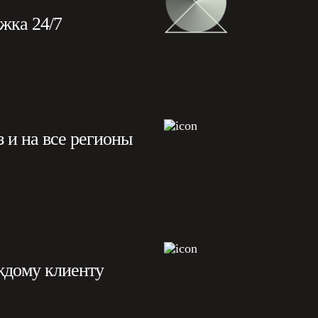
жка 24/7
 и на все регионы
ждому клиенту