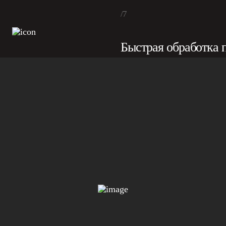
/7
Быстрая обработка 