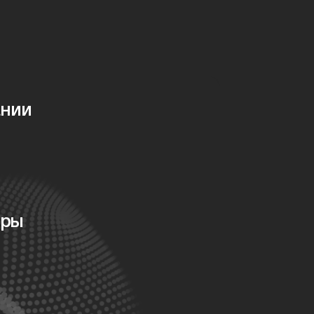
ании
оры