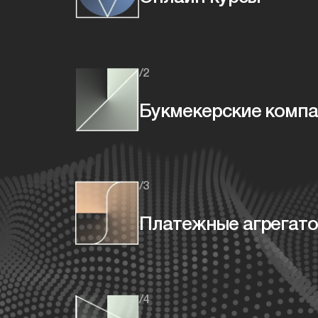
/2
Букмекерские комп
/3
Платежные агрегат
/4