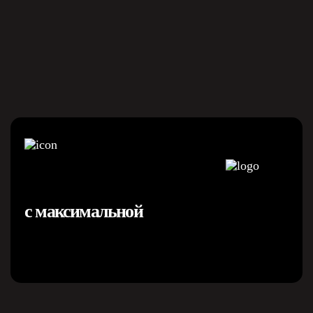
/8
E commerce. Онлайн магазины.
с максимальной