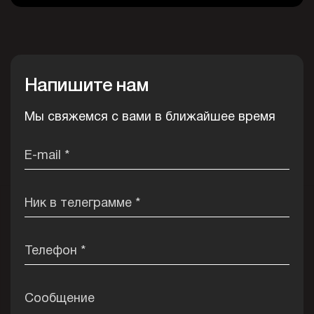
Напишите нам
Мы свяжемся с вами в ближайшее время