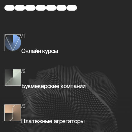
/1
Онлайн курсы
/2
Букмекерские компании
/3
Платежные агрегаторы